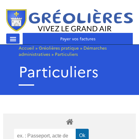
Payer vos factures
Accueil
»
Gréolières pratique
»
Démarches
administratives
»
Particuliers
Particuliers