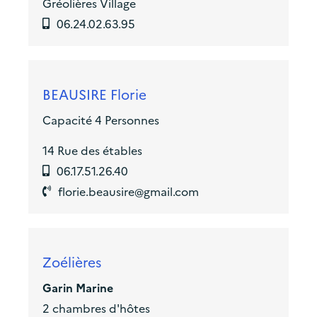
Gréolières Village
06.24.02.63.95
BEAUSIRE Florie
Capacité 4 Personnes
14 Rue des étables
06.17.51.26.40
florie.beausire@gmail.com
Zoélières
Garin Marine
2 chambres d'hôtes