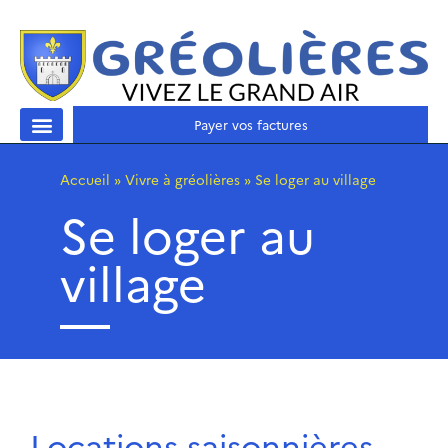
Payer vos factures
Accueil
»
Vivre à gréolières
»
Se loger au village
Se loger au
village
Locations saisonnières