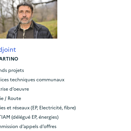
joint
MARTINO
nds projets
vices techniques communaux
rise d’oeuvre
ie / Route
ies et réseaux (EP, Electricité, fibre)
IAM (délégué EP, énergies)
mission d’appels d’offres