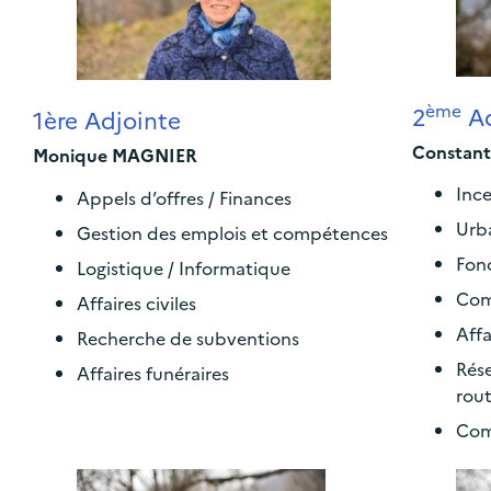
ème
2
Ad
1ère Adjointe
Constant
Monique MAGNIER
Ince
Appels d’offres / Finances
Urb
Gestion des emplois et compétences
Fonc
Logistique / Informatique
Comm
Affaires civiles
Affa
Recherche de subventions
Rése
Affaires funéraires
rout
Comm