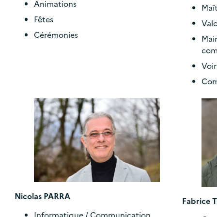
Animations
Maît
Fêtes
Valo
Cérémonies
Mai
co
Voir
Com
Nicolas PARRA
Fabrice
Informatique / Communication