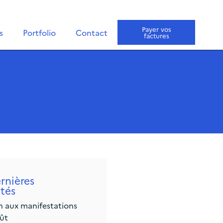
Payer vos
s
Portfolio
Contact
factures
rnières
ités
on aux manifestations
ût