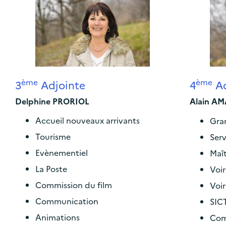
ème
ème
3
Adjointe
4
Ad
Delphine PRORIOL
Alain A
Accueil nouveaux arrivants
Gra
Tourisme
Ser
Evènementiel
Maît
La Poste
Voir
Commission du film
Voir
Communication
SICT
Animations
Com