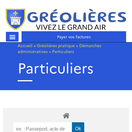
Payer vos factures
Accueil
»
Gréolières pratique
»
Démarches
administratives
»
Particuliers
Particuliers