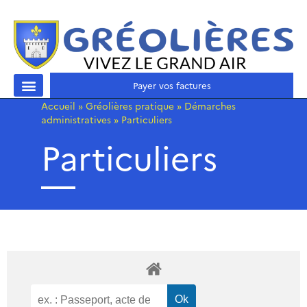
Payer vos factures
Accueil
»
Gréolières pratique
»
Démarches
administratives
»
Particuliers
Particuliers