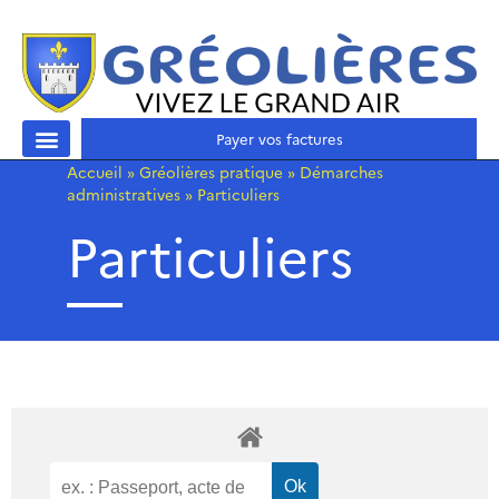
Payer vos factures
Accueil
»
Gréolières pratique
»
Démarches
administratives
»
Particuliers
Particuliers