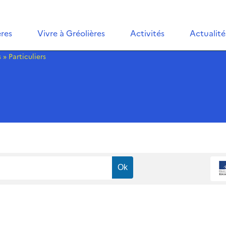
ères
Vivre à Gréolières
Activités
Actualité
s
»
Particuliers