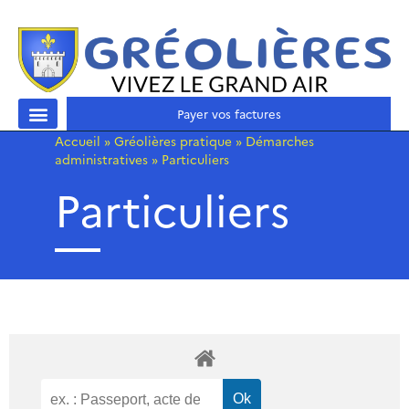
Payer vos factures
Accueil
»
Gréolières pratique
»
Démarches
administratives
»
Particuliers
Particuliers