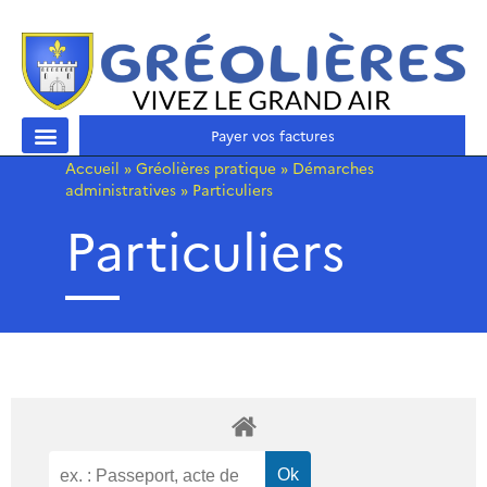
Payer vos factures
Accueil
»
Gréolières pratique
»
Démarches
administratives
»
Particuliers
Particuliers