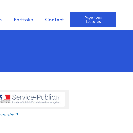
Payer vos
s
Portfolio
Contact
factures
 meublée ?