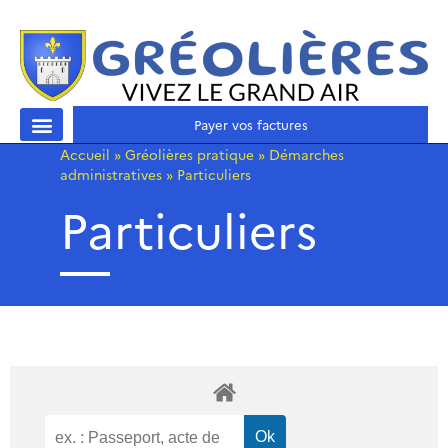
Payer vos factures
Accueil
»
Gréolières pratique
»
Démarches
administratives
»
Particuliers
Particuliers