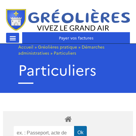
Payer vos factures
Accueil
»
Gréolières pratique
»
Démarches
administratives
»
Particuliers
Particuliers