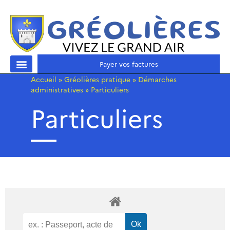
Payer vos factures
Accueil
»
Gréolières pratique
»
Démarches
administratives
»
Particuliers
Particuliers