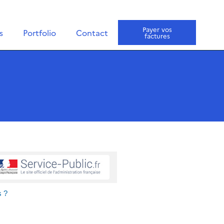
Payer vos
s
Portfolio
Contact
factures
s ?