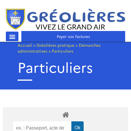
Payer vos factures
Accueil
»
Gréolières pratique
»
Démarches
administratives
»
Particuliers
Particuliers