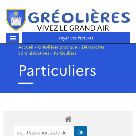
Payer vos factures
Accueil
»
Gréolières pratique
»
Démarches
administratives
»
Particuliers
Particuliers