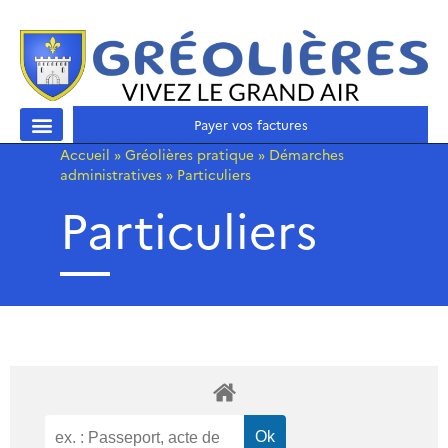
Payer vos factures
Accueil
»
Gréolières pratique
»
Démarches
administratives
»
Particuliers
Particuliers