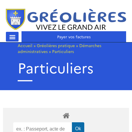
Payer vos factures
Accueil
»
Gréolières pratique
»
Démarches
administratives
»
Particuliers
Particuliers