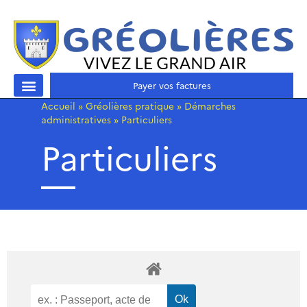
Payer vos factures
Accueil
»
Gréolières pratique
»
Démarches
administratives
»
Particuliers
Particuliers