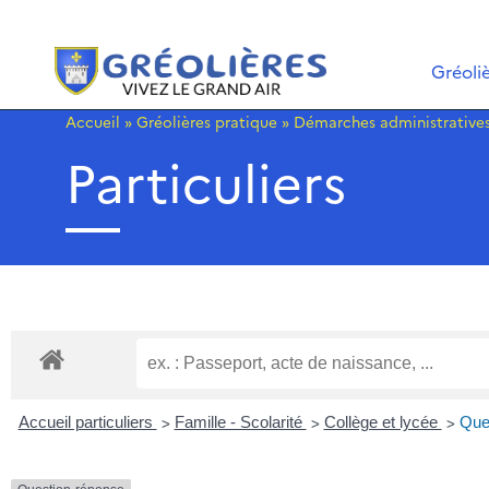
Gréoli
Accueil
»
Gréolières pratique
»
Démarches administrative
Particuliers
>
>
>
Accueil particuliers
Famille - Scolarité
Collège et lycée
Que 