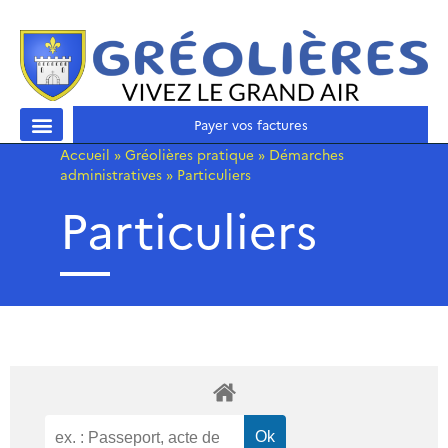
Payer vos factures
Accueil
»
Gréolières pratique
»
Démarches
administratives
»
Particuliers
Particuliers