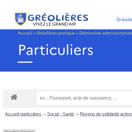
Gréoli
Accueil
»
Gréolières pratique
»
Démarches administrative
Particuliers
>
>
Accueil particuliers
Social - Santé
Revenu de solidarité activ