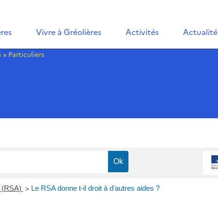
ères
Vivre à Gréolières
Activités
Actualité
s
»
Particuliers
>
e (RSA)
Le RSA donne t-il droit à d'autres aides ?