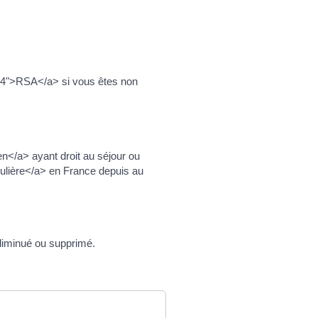
554">RSA</a> si vous êtes non
n</a> ayant droit au séjour ou
gulière</a> en France depuis au
 diminué ou supprimé.