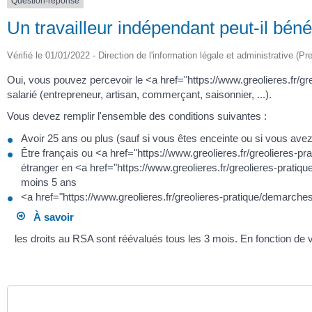
Question-réponse
Un travailleur indépendant peut-il bén
Vérifié le 01/01/2022 - Direction de l'information légale et administrative (Pr
Oui, vous pouvez percevoir le <a href="https://www.greolieres.fr/
salarié (entrepreneur, artisan, commerçant, saisonnier, ...).
Vous devez remplir l'ensemble des conditions suivantes :
Avoir 25 ans ou plus (sauf si vous êtes enceinte ou si vous ave
Être français ou <a href="https://www.greolieres.fr/greolieres-
étranger en <a href="https://www.greolieres.fr/greolieres-prati
moins 5 ans
<a href="https://www.greolieres.fr/greolieres-pratique/demarch
À savoir
les droits au RSA sont réévalués tous les 3 mois. En fonction de 