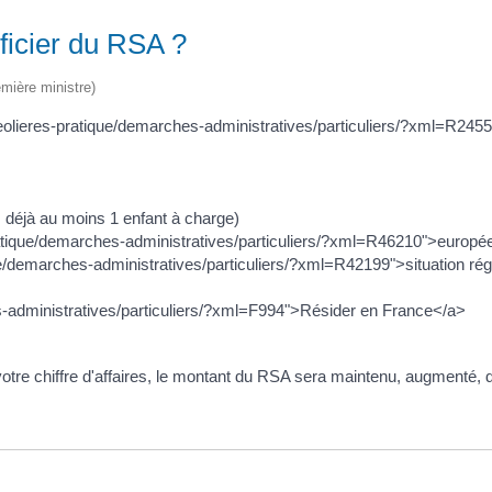
éficier du RSA ?
emière ministre)
greolieres-pratique/demarches-administratives/particuliers/?xml=R24
z déjà au moins 1 enfant à charge)
pratique/demarches-administratives/particuliers/?xml=R46210">europée
que/demarches-administratives/particuliers/?xml=R42199">situation ré
es-administratives/particuliers/?xml=F994">Résider en France</a>
votre chiffre d'affaires, le montant du RSA sera maintenu, augmenté,