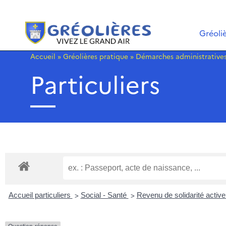
Gréoli
Accueil
»
Gréolières pratique
»
Démarches administrative
Particuliers
>
>
Accueil particuliers
Social - Santé
Revenu de solidarité activ