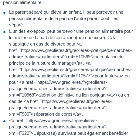
pension alimentaire :
Le parent séparé qui élève un enfant. Il peut percevoir une
pension alimentaire de la part de l'autre parent dont il est
séparé.
L'un des ex-époux peut percevoir une pension alimentaire pour
lui-même de la part de son ancien(ne) époux(se). Cela
s'applique en cas de divorce pour <a
href="https://www.greolieres.fr/greolieres-pratique/demarches-
administratives/particuliers/?xml=F10569">acceptation du
principe de la rupture du mariage</a>, <a
href="https://www.greolieres.fr/greolieres-pratique/demarches-
administratives/particuliers/?xml=F10577">pour faute</a> ou
pour <a href="https://www.greolieres.fr/greolieres-
pratique/demarches-administratives/particuliers/?
xml=F10568">altération définitive du lien conjugal</a>) ou en
cas de <a href="https://www.greolieres.fr/greolieres-
pratique/demarches-administratives/particuliers/?
xml=F980">séparation de corps</a>.
<a href="https://www.greolieres.fr/greolieres-
pratique/demarches-administratives/particuliers/?
xml=F322">L'époux(se) survivant peut également bénéficier