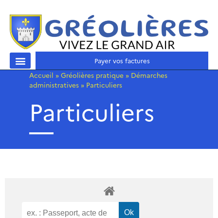
Payer vos factures
Accueil
»
Gréolières pratique
»
Démarches
administratives
»
Particuliers
Particuliers