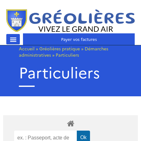
Payer vos factures
Accueil
»
Gréolières pratique
»
Démarches
administratives
»
Particuliers
Particuliers