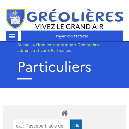
Payer vos factures
Accueil
»
Gréolières pratique
»
Démarches
administratives
»
Particuliers
Particuliers