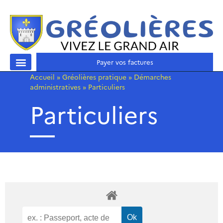
Payer vos factures
Accueil
»
Gréolières pratique
»
Démarches
administratives
»
Particuliers
Particuliers