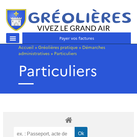
Payer vos factures
Accueil
»
Gréolières pratique
»
Démarches
administratives
»
Particuliers
Particuliers