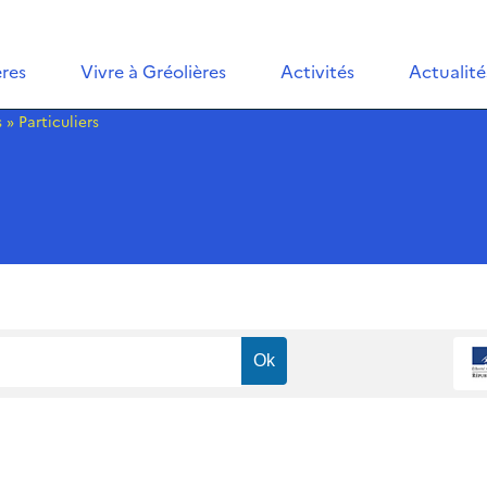
ères
Vivre à Gréolières
Activités
Actualité
s
»
Particuliers