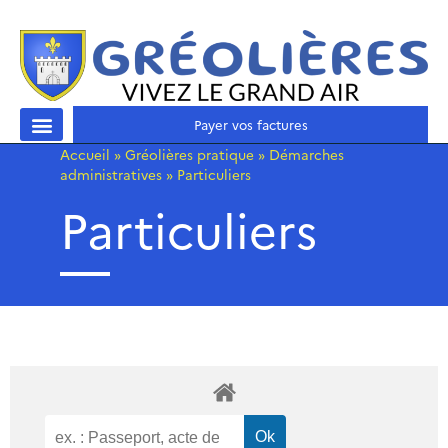
Payer vos factures
Accueil
»
Gréolières pratique
»
Démarches
administratives
»
Particuliers
Particuliers