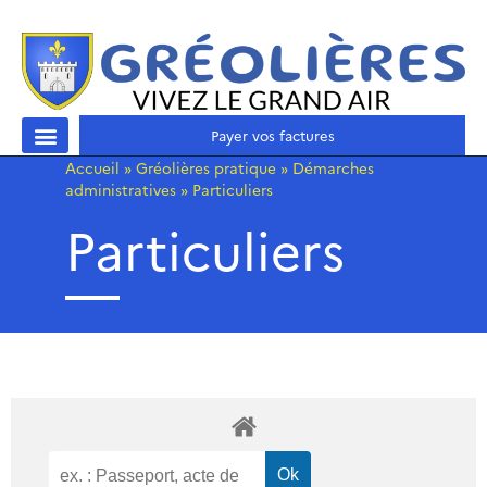
Payer vos factures
Accueil
»
Gréolières pratique
»
Démarches
administratives
»
Particuliers
Particuliers