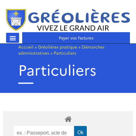
Payer vos factures
Accueil
»
Gréolières pratique
»
Démarches
administratives
»
Particuliers
Particuliers