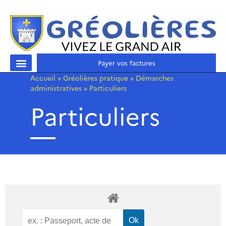
Payer vos factures
Accueil
»
Gréolières pratique
»
Démarches
administratives
»
Particuliers
Particuliers