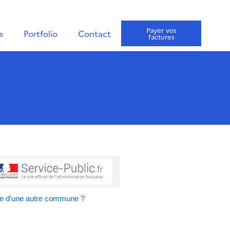
Payer vos
s
Portfolio
Contact
factures
que d'une autre commune ?