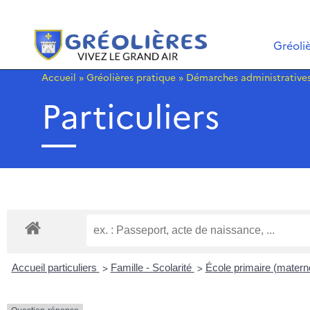
Gréoli
Accueil
»
Gréolières pratique
»
Démarches administrative
Particuliers
>
>
Accueil particuliers
Famille - Scolarité
École primaire (materne