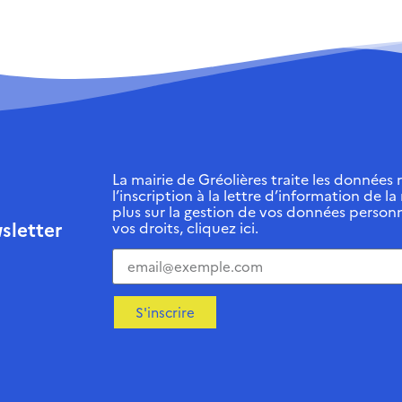
La mairie de Gréolières traite les données r
l’inscription à la lettre d’information de la
plus sur la gestion de vos données personn
sletter
vos droits, cliquez ici.
S'inscrire