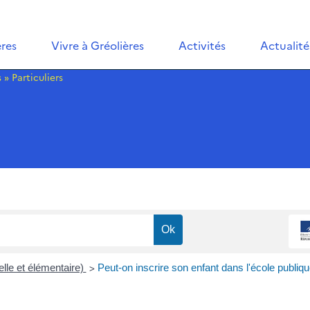
ères
Vivre à Gréolières
Activités
Actualité
s
»
Particuliers
>
lle et élémentaire)
Peut-on inscrire son enfant dans l'école publi