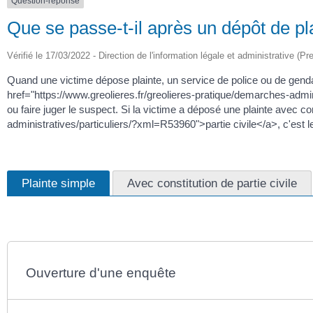
Question-réponse
Que se passe-t-il après un dépôt de pl
Vérifié le 17/03/2022 - Direction de l'information légale et administrative (Pr
Quand une victime dépose plainte, un service de police ou de gendarme
href="https://www.greolieres.fr/greolieres-pratique/demarches-admin
ou faire juger le suspect. Si la victime a déposé une plainte avec c
administratives/particuliers/?xml=R53960">partie civile</a>, c'est le 
Plainte simple
Avec constitution de partie civile
Ouverture d'une enquête