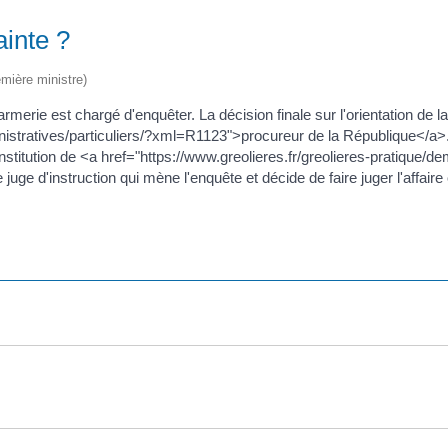
ainte ?
emière ministre)
rie est chargé d'enquêter. La décision finale sur l'orientation de la 
istratives/particuliers/?xml=R1123">procureur de la République</a>. Il
onstitution de <a href="https://www.greolieres.fr/greolieres-pratique/d
juge d'instruction qui mène l'enquête et décide de faire juger l'affaire