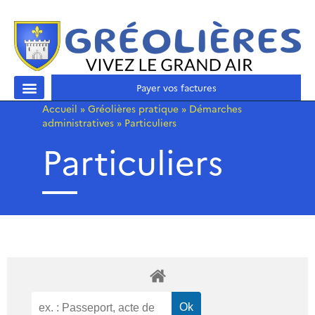
Payer vos factures
Accueil
»
Gréolières pratique
»
Démarches
administratives
»
Particuliers
Particuliers