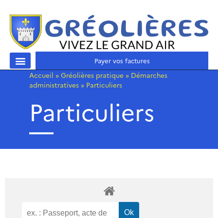
Payer vos factures
Accueil
»
Gréolières pratique
»
Démarches
administratives
»
Particuliers
Particuliers