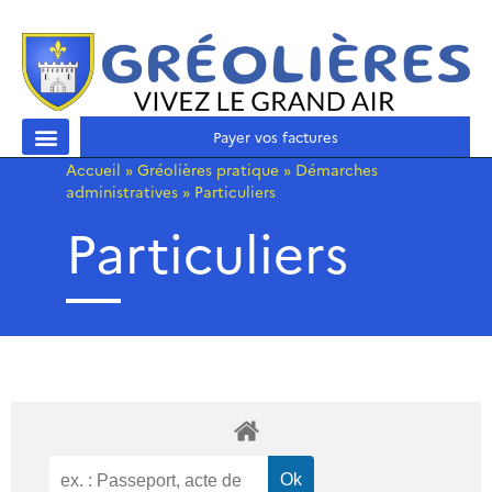
Payer vos factures
Accueil
»
Gréolières pratique
»
Démarches
administratives
»
Particuliers
Particuliers