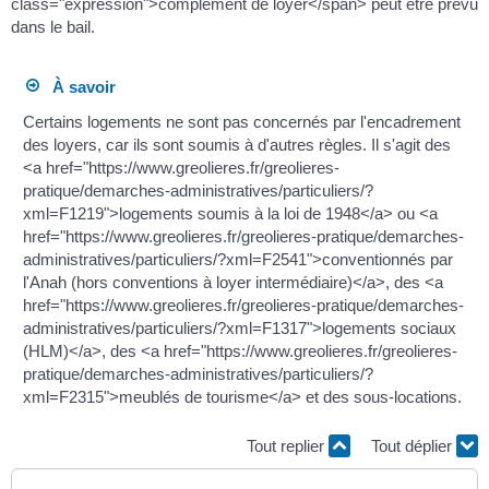
class="expression">complément de loyer</span> peut être prévu
dans le bail.
À savoir
Certains logements ne sont pas concernés par l'encadrement
des loyers, car ils sont soumis à d'autres règles. Il s'agit des
<a href="https://www.greolieres.fr/greolieres-
pratique/demarches-administratives/particuliers/?
xml=F1219">logements soumis à la loi de 1948</a> ou <a
href="https://www.greolieres.fr/greolieres-pratique/demarches-
administratives/particuliers/?xml=F2541">conventionnés par
l'Anah (hors conventions à loyer intermédiaire)</a>, des <a
href="https://www.greolieres.fr/greolieres-pratique/demarches-
administratives/particuliers/?xml=F1317">logements sociaux
(HLM)</a>, des <a href="https://www.greolieres.fr/greolieres-
pratique/demarches-administratives/particuliers/?
xml=F2315">meublés de tourisme</a> et des sous-locations.
Tout replier
Tout déplier