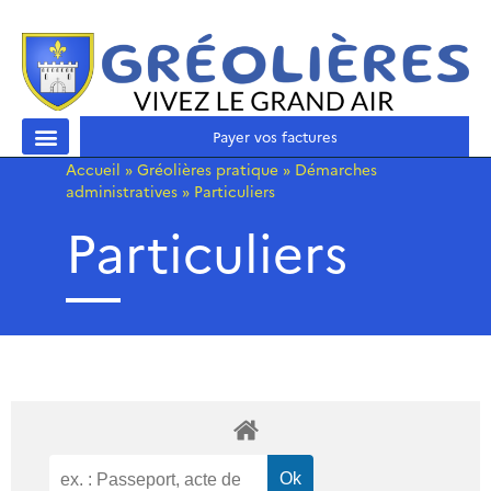
Payer vos factures
Accueil
»
Gréolières pratique
»
Démarches
administratives
»
Particuliers
Particuliers