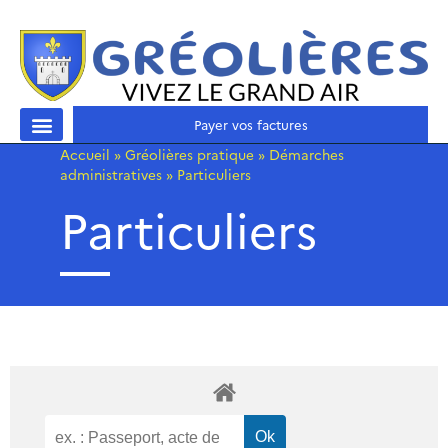
Payer vos factures
Accueil
»
Gréolières pratique
»
Démarches
administratives
»
Particuliers
Particuliers