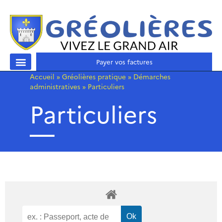
Payer vos factures
Accueil
»
Gréolières pratique
»
Démarches
administratives
»
Particuliers
Particuliers