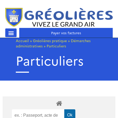
Payer vos factures
Accueil
»
Gréolières pratique
»
Démarches
administratives
»
Particuliers
Particuliers