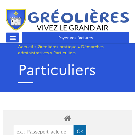
Payer vos factures
Accueil
»
Gréolières pratique
»
Démarches
administratives
»
Particuliers
Particuliers