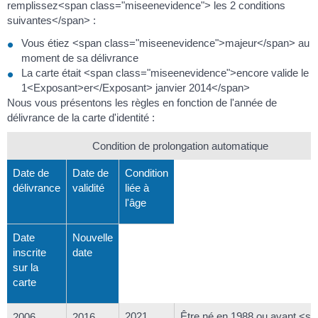
remplissez<span class="miseenevidence"> les 2 conditions
suivantes</span> :
Vous étiez <span class="miseenevidence">majeur</span> au
moment de sa délivrance
La carte était <span class="miseenevidence">encore valide le
1<Exposant>er</Exposant> janvier 2014</span>
Nous vous présentons les règles en fonction de l'année de
délivrance de la carte d'identité :
Condition de prolongation automatique
Date de
Date de
Condition
délivrance
validité
liée à
l'âge
Date
Nouvelle
inscrite
date
sur la
carte
2021
Être né en 1988 ou avant <s
2006
2016