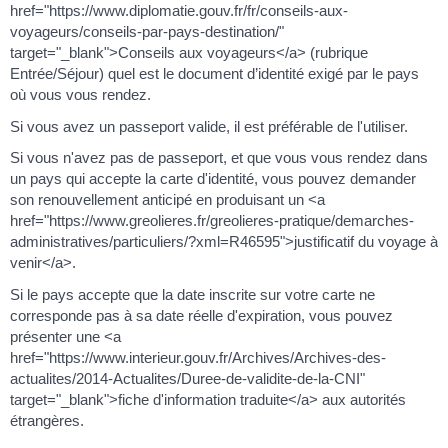
href="https://www.diplomatie.gouv.fr/fr/conseils-aux-
voyageurs/conseils-par-pays-destination/"
target="_blank">Conseils aux voyageurs</a> (rubrique
Entrée/Séjour) quel est le document d’identité exigé par le pays
où vous vous rendez.
Si vous avez un passeport valide, il est préférable de l'utiliser.
Si vous n'avez pas de passeport, et que vous vous rendez dans
un pays qui accepte la carte d'identité, vous pouvez demander
son renouvellement anticipé en produisant un <a
href="https://www.greolieres.fr/greolieres-pratique/demarches-
administratives/particuliers/?xml=R46595">justificatif du voyage à
venir</a>.
Si le pays accepte que la date inscrite sur votre carte ne
corresponde pas à sa date réelle d'expiration, vous pouvez
présenter une <a
href="https://www.interieur.gouv.fr/Archives/Archives-des-
actualites/2014-Actualites/Duree-de-validite-de-la-CNI"
target="_blank">fiche d'information traduite</a> aux autorités
étrangères.