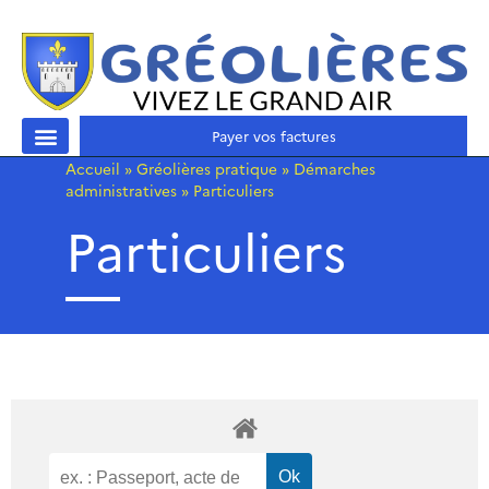
Payer vos factures
Accueil
»
Gréolières pratique
»
Démarches
administratives
»
Particuliers
Particuliers