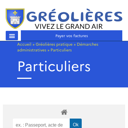
Payer vos factures
Accueil
»
Gréolières pratique
»
Démarches
administratives
»
Particuliers
Particuliers