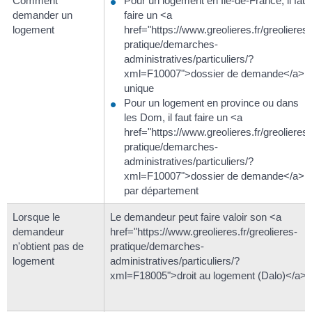
Comment
Pour un logement en Île-de-France, il faut
demander un
faire un <a
logement
href="https://www.greolieres.fr/greolieres-
pratique/demarches-
administratives/particuliers/?
xml=F10007">dossier de demande</a>
unique
Pour un logement en province ou dans
les Dom, il faut faire un <a
href="https://www.greolieres.fr/greolieres-
pratique/demarches-
administratives/particuliers/?
xml=F10007">dossier de demande</a>
par département
Lorsque le
Le demandeur peut faire valoir son <a
demandeur
href="https://www.greolieres.fr/greolieres-
n'obtient pas de
pratique/demarches-
logement
administratives/particuliers/?
xml=F18005">droit au logement (Dalo)</a>