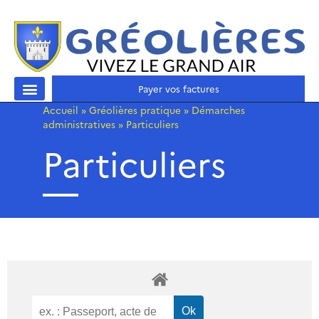
Payer vos factures
Accueil
»
Gréolières pratique
»
Démarches
administratives
»
Particuliers
Particuliers