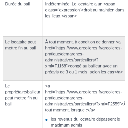
Durée du bail
Indéterminée. Le locataire a un <span
class="expression">droit au maintien dans
les lieux.</span>
Le locataire peut
À tout moment, à condition de donner <a
mettre fin au bail
href="https://www.greolieres.fr/greolieres-
pratique/demarches-
administratives/particuliers/?
xml=F1168">congé au bailleur avec un
préavis de 3 ou 1 mois, selon les cas</a>
Le
<a
propriétaire/bailleur
href="https://www.greolieres.fr/greolieres-
peut mettre fin au
pratique/demarches-
bail
administratives/particuliers/?xml=F2559">À
tout moment, lorsque :</a>
les revenus du locataire dépassent le
maximum admis