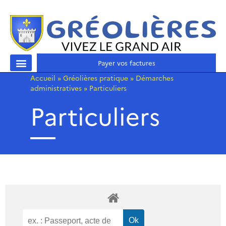
Payer vos factures
Accueil
»
Gréolières pratique
»
Démarches
administratives
»
Particuliers
Particuliers