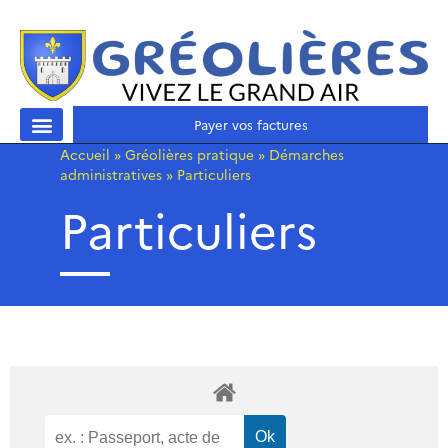
Payer vos factures
Accueil
»
Gréolières pratique
»
Démarches
administratives
»
Particuliers
Particuliers