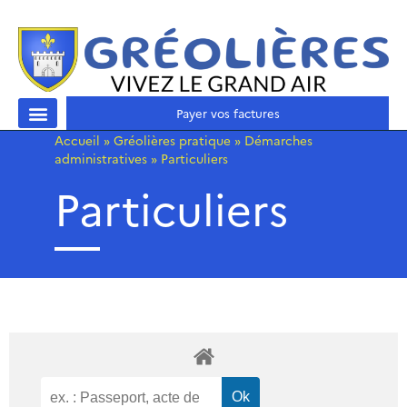
Payer vos factures
Accueil
»
Gréolières pratique
»
Démarches
administratives
»
Particuliers
Particuliers