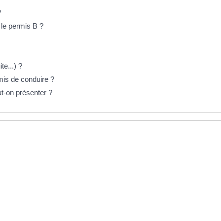
?
le permis B ?
te...) ?
mis de conduire ?
ut-on présenter ?