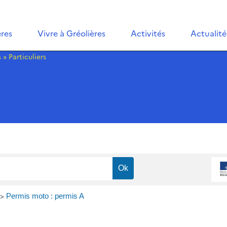
ères
Vivre à Gréolières
Activités
Actualité
s
»
Particuliers
>
Permis moto : permis A